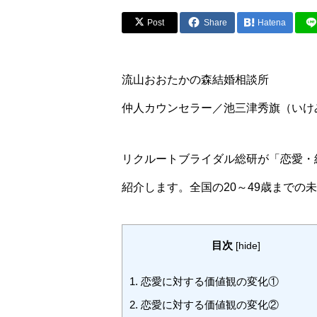
Post
Share
Hatena
流山おおたかの森結婚相談所
仲人カウンセラー／池三津秀旗（いけ
リクルートブライダル総研が「恋愛・結
紹介します。全国の20～49歳までの未
目次
[
hide
]
1.
恋愛に対する価値観の変化①
2.
恋愛に対する価値観の変化②