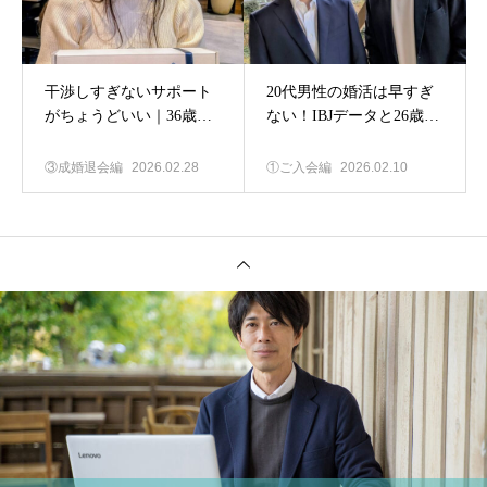
干渉しすぎないサポート
20代男性の婚活は早すぎ
がちょうどいい｜36歳女
ない！IBJデータと26歳男
性ご成婚インタビュー
性の実例から
③成婚退会編
2026.02.28
①ご入会編
2026.02.10