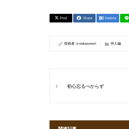
Post
Share
Hatena
投稿者:
n-otakanomori
仲人編
初心忘るべからず
関連記事