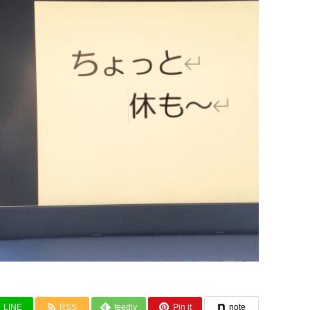
LINE
RSS
feedly
Pin it
note