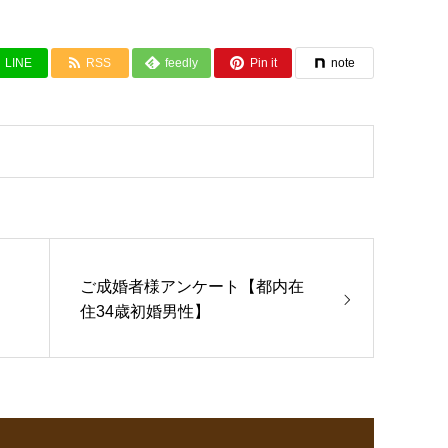
LINE
RSS
feedly
Pin it
note
ご成婚者様アンケート【都内在
住34歳初婚男性】