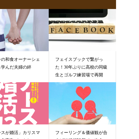
子の和食オーナーシェ
フェイスブックで繋がっ
ら学んだ夫婦の絆
た！30年ぶりに高校の同級
生とゴルフ練習場で再開
ースが婚活」カリスマ
フィーリング＆価値観が合