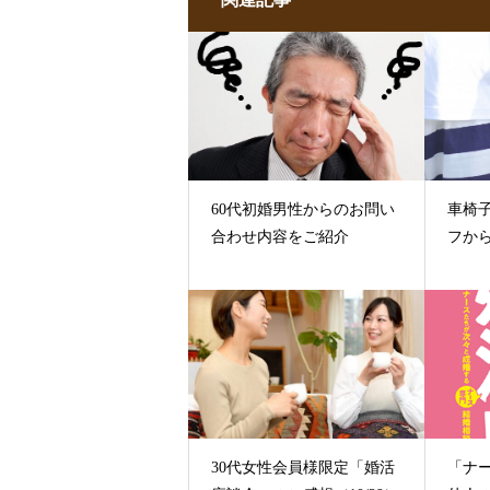
60代初婚男性からのお問い
車椅
合わせ内容をご紹介
フか
30代女性会員様限定「婚活
「ナ