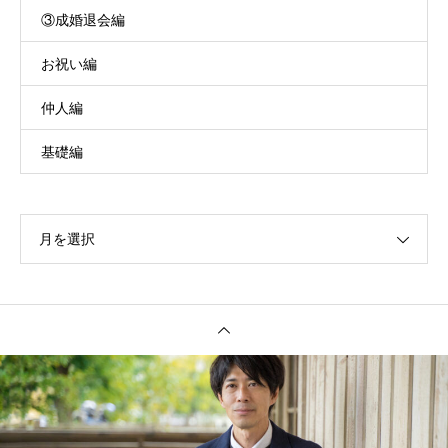
③成婚退会編
お祝い編
仲人編
基礎編
月を選択