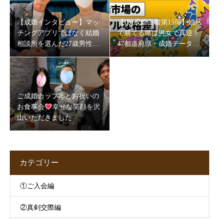
【成婚インタビュー】マッ
【IBJ成婚白書第15弾】婚活
チングアプリではなく結婚
で勝てる県は男女で真逆！
相談所を選んだ27歳男性。
47都道府県・成婚データが
5か月半で成婚できた理由
映す“地域の素顔”
とは
ご成婚カップルとお祝いの
お食事会
幸せな笑顔を沢
山いただきました
カテゴリー
①ご入会編
②真剣交際編