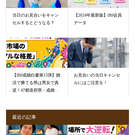
当日のお見合いをキャン
【2024年最新版】IBJ会員
セルするとどうなる？
データ
【IBJ成婚白書第15弾】婚
お見合いの当日キャンセ
活で勝てる県は男女で真
ルにはご注意を！
逆！47都道府県・成婚デ
ータが映す“地域の素顔”
最近の記事