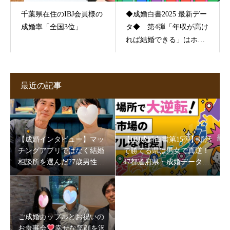
千葉県在住のIBJ会員様の
◆成婚白書2025 最新デー
成婚率「全国3位」
タ◆ 第4弾「年収が高け
れば結婚できる」はホン
ト？
最近の記事
【成婚インタビュー】マッ
【IBJ成婚白書第15弾】婚活
チングアプリではなく結婚
で勝てる県は男女で真逆！
相談所を選んだ27歳男性。
47都道府県・成婚データが
5か月半で成婚できた理由
映す“地域の素顔”
とは
ご成婚カップルとお祝いの
お食事会
幸せな笑顔を沢