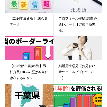
【2024年最新版】IBJ会員
プロフィール登録1週間経
データ
過レポート【37歳再婚男
性】
【IBJ成婚白書第9弾】男
婚活男性必見【お見合い
性身長170㎝の壁は本当に
時のクールビズについ
存在するのか？
て】