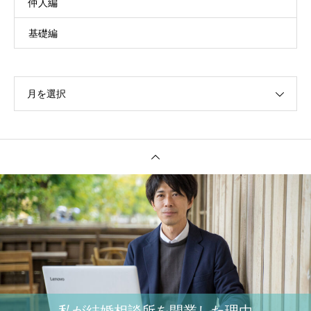
仲人編
基礎編
月を選択