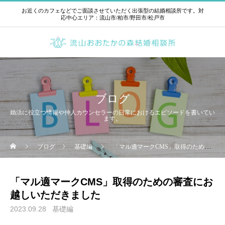
お近くのカフェなどでご面談させていただく出張型の結婚相談所です。対
応中心エリア：流山市/柏市/野田市/松戸市
ブログ
婚活に役立つ情報や仲人カウンセラーの日常におけるエピソードを書いてい
ます。
ブログ
基礎編
「マル適マークCMS」取得のための審査にお越しいただきました
「マル適マークCMS」取得のための審査にお
越しいただきました
2023.09.28
基礎編