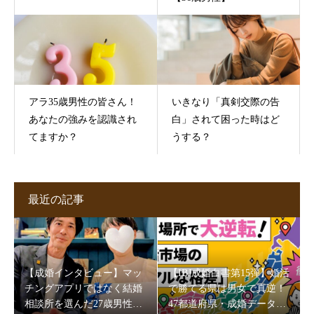
アラ35歳男性の皆さん！
いきなり「真剣交際の告
あなたの強みを認識され
白」されて困った時はど
てますか？
うする？
最近の記事
【成婚インタビュー】マッ
【IBJ成婚白書第15弾】婚活
チングアプリではなく結婚
で勝てる県は男女で真逆！
相談所を選んだ27歳男性。
47都道府県・成婚データが