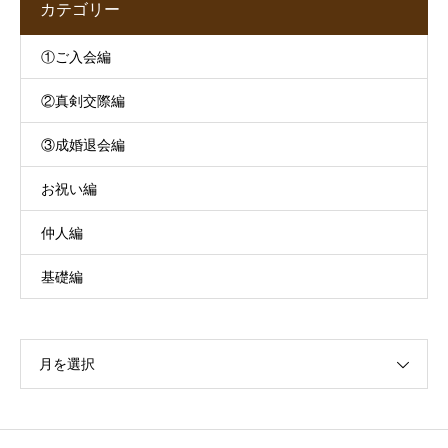
カテゴリー
①ご入会編
②真剣交際編
③成婚退会編
お祝い編
仲人編
基礎編
月を選択