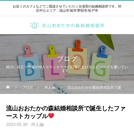
お近くのカフェなどでご面談させていただく出張型の結婚相談所です。対
応中心エリア：流山市/柏市/野田市/松戸市
ブログ
婚活に役立つ情報や仲人カウンセラーの日常におけるエピソードを書いてい
ます。
ブログ
仲人編
流山おおたかの森結婚相談所で誕生したファーストカップル
流山おおたかの森結婚相談所で誕生したファ
ーストカップル
2023.05.30
仲人編