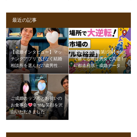
最近の記事
【成婚インタビュー】マッ
【IBJ成婚白書第15弾】婚活
チングアプリではなく結婚
で勝てる県は男女で真逆！
相談所を選んだ27歳男性。
47都道府県・成婚データが
5か月半で成婚できた理由
映す“地域の素顔”
とは
ご成婚カップルとお祝いの
お食事会
幸せな笑顔を沢
山いただきました