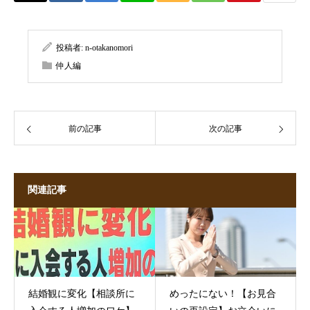
投稿者:
n-otakanomori
仲人編
前の記事
次の記事
関連記事
結婚観に変化【相談所に
めったにない！【お見合