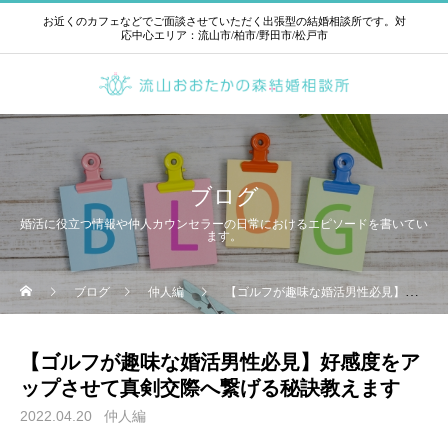
お近くのカフェなどでご面談させていただく出張型の結婚相談所です。対
応中心エリア：流山市/柏市/野田市/松戸市
ブログ
婚活に役立つ情報や仲人カウンセラーの日常におけるエピソードを書いてい
ます。
ブログ
仲人編
【ゴルフが趣味な婚活男性必見】好感度をアップさせて真剣交際へ繋げる秘訣教えます
【ゴルフが趣味な婚活男性必見】好感度をア
ップさせて真剣交際へ繋げる秘訣教えます
2022.04.20
仲人編