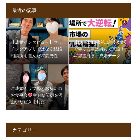
最近の記事
【成婚インタビュー】マッ
【IBJ成婚白書第15弾】婚活
チングアプリではなく結婚
で勝てる県は男女で真逆！
相談所を選んだ27歳男性。
47都道府県・成婚データが
5か月半で成婚できた理由
映す“地域の素顔”
とは
ご成婚カップルとお祝いの
お食事会
幸せな笑顔を沢
山いただきました
カテゴリー