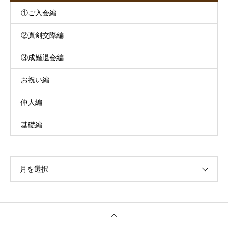
①ご入会編
②真剣交際編
③成婚退会編
お祝い編
仲人編
基礎編
月を選択