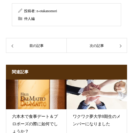
投稿者:
n-otakanomori
仲人編
前の記事
次の記事
関連記事
六本木で食事デート＆プ
ワクワク夢大学8期生のメ
ロポーズの際に如何でし
ンバーになりました
ょうか？