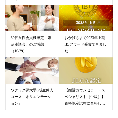
30代女性会員様限定「婚
おかげさまで2023年上期
活座談会」のご感想
IBJアワード受賞できまし
（10/29）
た！
ワクワク夢大学8期生仲人
【婚活カウンセラー・ス
コース「オリエンテーシ
ペシャリスト（中級）】
ョン」
資格認定試験に合格しま
した！