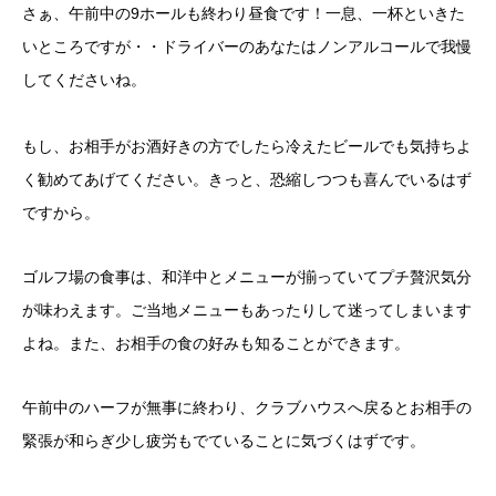
さぁ、午前中の9ホールも終わり昼食です！
一息、一杯といきた
いところですが・・
ドライバーのあなたはノンアルコールで我慢
してくださいね。
もし、お相手がお酒好きの方でしたら
冷えたビールでも気持ちよ
く勧めて
あげてください。
きっと、恐縮しつつも喜んでいるはず
ですから。
ゴルフ場の食事は、和洋中とメニューが揃っていてプチ贅沢気分
が味わえます。
ご当地メニューもあったりして
迷ってしまいます
よね。また、お相手
の食の好みも知ることができます。
午前中のハーフが無事に終わり、クラブハウスへ戻るとお相手の
緊張が和らぎ少し疲労もでていることに気づくはずです。