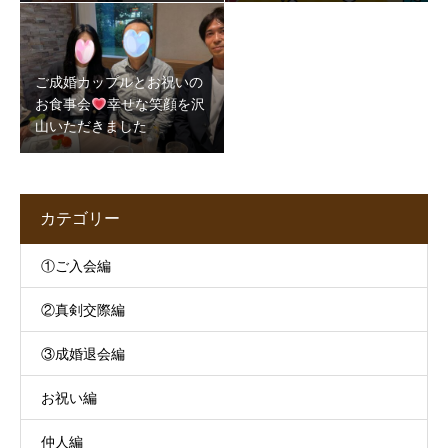
とは
ご成婚カップルとお祝いの
お食事会
幸せな笑顔を沢
山いただきました
カテゴリー
①ご入会編
②真剣交際編
③成婚退会編
お祝い編
仲人編