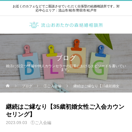
お近くのカフェなどでご面談させていただく出張型の結婚相談所です。対
応中心エリア：流山市/柏市/野田市/松戸市
ブログ
婚活に役立つ情報や仲人カウンセラーの日常におけるエピソードを書いてい
ます。
ブログ
①ご入会編
継続はご縁なり【35歳初婚女性ご入会カウンセリング】
継続はご縁なり【35歳初婚女性ご入会カウン
セリング】
2023.09.03
①ご入会編