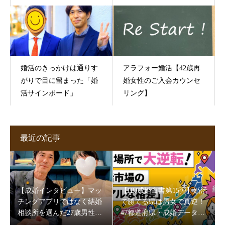
婚活のきっかけは通りす
アラフォー婚活【42歳再
がりで目に留まった「婚
婚女性のご入会カウンセ
活サインボード」
リング】
最近の記事
【成婚インタビュー】マッ
【IBJ成婚白書第15弾】婚活
チングアプリではなく結婚
で勝てる県は男女で真逆！
相談所を選んだ27歳男性。
47都道府県・成婚データが
5か月半で成婚できた理由
映す“地域の素顔”