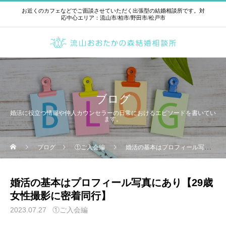
お近くのカフェなどでご面談させていただく出張型の結婚相談所です。対
応中心エリア：流山市/柏市/野田市/松戸市
ブログ
婚活に役立つ情報や仲人カウンセラーの日常におけるエピソードを書いてい
ます。
ブログ
①ご入会編
婚活の基本はプロフィール写真にあり【29歳女性撮影に密着同行】
婚活の基本はプロフィール写真にあり【29歳
女性撮影に密着同行】
2023.07.27
①ご入会編