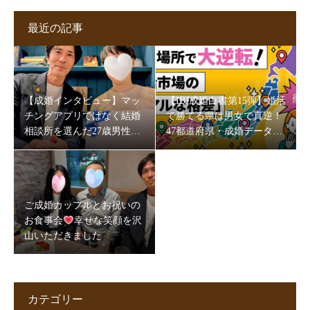
最近の記事
【成婚インタビュー】マッ
【IBJ成婚白書第15弾】婚活
チングアプリではなく結婚
で勝てる県は男女で真逆！
相談所を選んだ27歳男性。
47都道府県・成婚データが
5か月半で成婚できた理由
映す“地域の素顔”
とは
ご成婚カップルとお祝いの
お食事会
幸せな笑顔を沢
山いただきました
カテゴリー