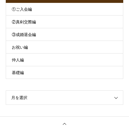
①ご入会編
②真剣交際編
③成婚退会編
お祝い編
仲人編
基礎編
月を選択