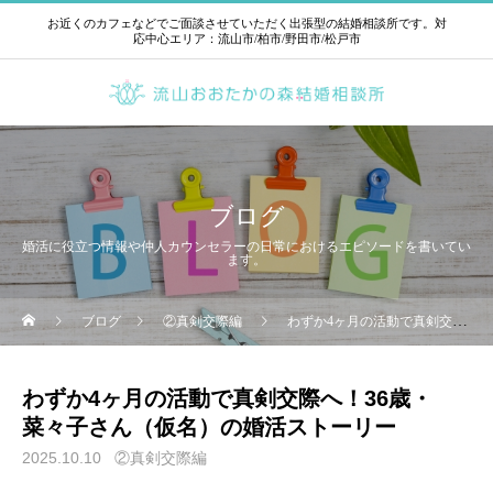
お近くのカフェなどでご面談させていただく出張型の結婚相談所です。対
応中心エリア：流山市/柏市/野田市/松戸市
ブログ
婚活に役立つ情報や仲人カウンセラーの日常におけるエピソードを書いてい
ます。
ブログ
②真剣交際編
わずか4ヶ月の活動で真剣交際へ！36歳・菜々子さん（仮名）の婚活ストーリー
わずか4ヶ月の活動で真剣交際へ！36歳・
菜々子さん（仮名）の婚活ストーリー
2025.10.10
②真剣交際編