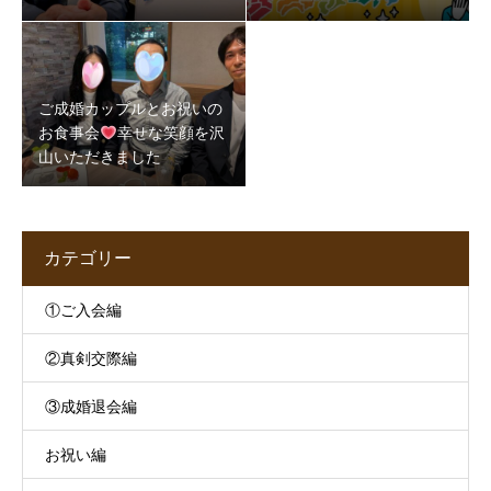
5か月半で成婚できた理由
映す“地域の素顔”
とは
ご成婚カップルとお祝いの
お食事会
幸せな笑顔を沢
山いただきました
カテゴリー
①ご入会編
②真剣交際編
③成婚退会編
お祝い編