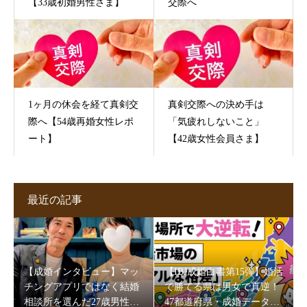
【33歳初婚男性さま】
交際へ
1ヶ月の休会を経て真剣交
真剣交際への決め手は
際へ【54歳再婚女性レポ
「気疲れしないこと」
ート】
【42歳女性会員さま】
最近の記事
【成婚インタビュー】マッ
【IBJ成婚白書第15弾】婚活
チングアプリではなく結婚
で勝てる県は男女で真逆！
相談所を選んだ27歳男性。
47都道府県・成婚データが