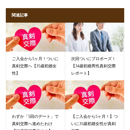
関連記事
ご入会から5ヶ月！ついに
次回ついにプロポーズ！
真剣交際へ【35歳初婚女
【34歳初婚男性真剣交際
性】
レポート】
わずか「5回のデート」で
【ご入会から5ヶ月！】つ
真剣交際へ進めたわけ
いに35歳初婚女性が真剣