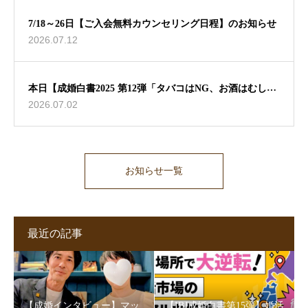
7/18～26日【ご入会無料カウンセリング日程】のお知らせ
2026.07.12
本日【成婚白書2025 第12弾「タバコはNG、お酒はむしろ
2026.07.02
歓迎？」】ブログ更新しました🖊
お知らせ一覧
最近の記事
【成婚インタビュー】マッ
【IBJ成婚白書第15弾】婚活