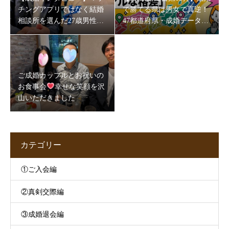
チングアプリではなく結婚
で勝てる県は男女で真逆！
相談所を選んだ27歳男性。
47都道府県・成婚データが
5か月半で成婚できた理由
映す“地域の素顔”
とは
ご成婚カップルとお祝いの
お食事会
幸せな笑顔を沢
山いただきました
カテゴリー
①ご入会編
②真剣交際編
③成婚退会編