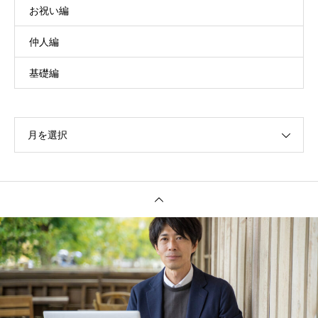
お祝い編
仲人編
基礎編
月を選択