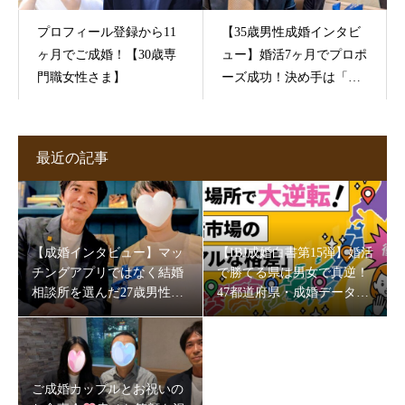
プロフィール登録から11
【35歳男性成婚インタビ
ヶ月でご成婚！【30歳専
ュー】婚活7ヶ月でプロポ
門職女性さま】
ーズ成功！決め手は「初
対面の印象」でした
最近の記事
【成婚インタビュー】マッ
【IBJ成婚白書第15弾】婚活
チングアプリではなく結婚
で勝てる県は男女で真逆！
相談所を選んだ27歳男性。
47都道府県・成婚データが
5か月半で成婚できた理由
映す“地域の素顔”
とは
ご成婚カップルとお祝いの