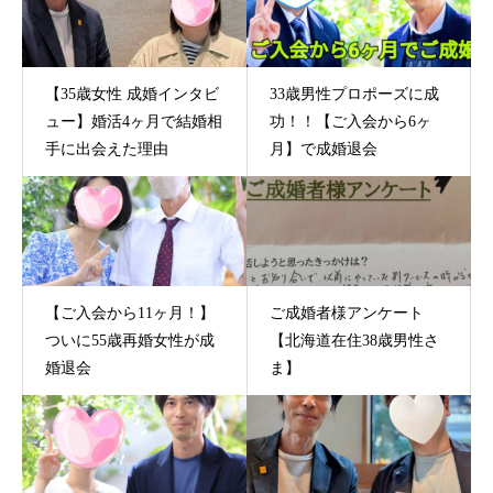
【35歳女性 成婚インタビ
33歳男性プロポーズに成
ュー】婚活4ヶ月で結婚相
功！！【ご入会から6ヶ
手に出会えた理由
月】で成婚退会
【ご入会から11ヶ月！】
ご成婚者様アンケート
ついに55歳再婚女性が成
【北海道在住38歳男性さ
婚退会
ま】