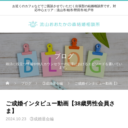
お近くのカフェなどでご面談させていただく出張型の結婚相談所です。対
応中心エリア：流山市/柏市/野田市/松戸市
ブログ
婚活に役立つ情報や仲人カウンセラーの日常におけるエピソードを書いてい
ます。
ブログ
③成婚退会編
ご成婚インタビュー動画【38歳男性会員さま】
ご成婚インタビュー動画【38歳男性会員さ
ま】
2024.10.23
③成婚退会編