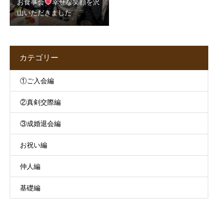
お食事会
幸せな笑顔を沢
山いただきました
カテゴリー
①ご入会編
②真剣交際編
③成婚退会編
お祝い編
仲人編
基礎編