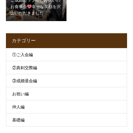
ご成婚カップルとお祝いの
お食事会
幸せな笑顔を沢
山いただきました
カテゴリー
①ご入会編
②真剣交際編
③成婚退会編
お祝い編
仲人編
基礎編