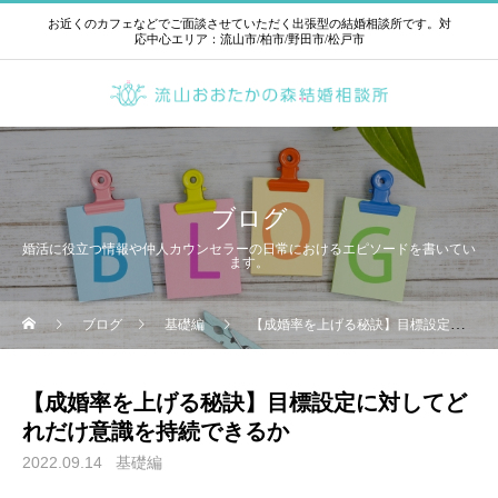
お近くのカフェなどでご面談させていただく出張型の結婚相談所です。対
応中心エリア：流山市/柏市/野田市/松戸市
ブログ
婚活に役立つ情報や仲人カウンセラーの日常におけるエピソードを書いてい
ます。
ブログ
基礎編
【成婚率を上げる秘訣】目標設定に対してどれだけ意識を持続できるか
【成婚率を上げる秘訣】目標設定に対してど
れだけ意識を持続できるか
2022.09.14
基礎編