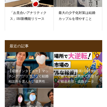
「お見合いアナリティク
最大の少子化対策は結婚
ス」IBJ新機能リリース
カップルを増やすこと
最近の記事
【成婚インタビュー】マッ
【IBJ成婚白書第15弾】婚活
チングアプリではなく結婚
で勝てる県は男女で真逆！
相談所を選んだ27歳男性。
47都道府県・成婚データが
5か月半で成婚できた理由
映す“地域の素顔”
とは