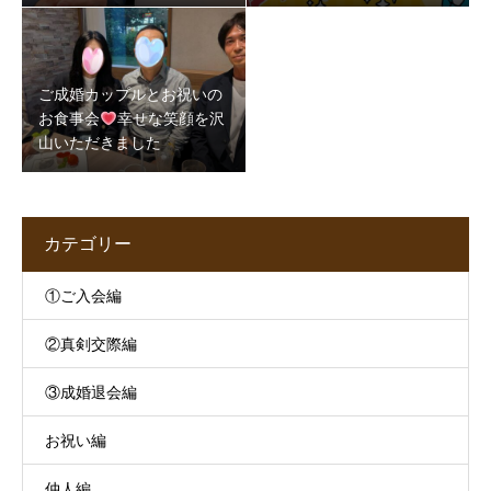
5か月半で成婚できた理由
映す“地域の素顔”
とは
ご成婚カップルとお祝いの
お食事会
幸せな笑顔を沢
山いただきました
カテゴリー
①ご入会編
②真剣交際編
③成婚退会編
お祝い編
仲人編