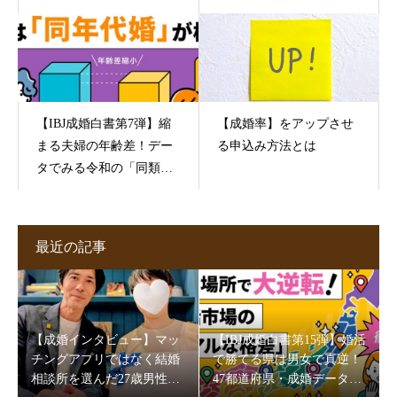
【IBJ成婚白書第7弾】縮
【成婚率】をアップさせ
まる夫婦の年齢差！デー
る申込み方法とは
タでみる令和の「同類
婚」のリアル
最近の記事
【成婚インタビュー】マッ
【IBJ成婚白書第15弾】婚活
チングアプリではなく結婚
で勝てる県は男女で真逆！
相談所を選んだ27歳男性。
47都道府県・成婚データが