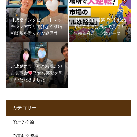
【成婚インタビュー】マッ
【IBJ成婚白書第15弾】婚活
チングアプリではなく結婚
で勝てる県は男女で真逆！
相談所を選んだ27歳男性。
47都道府県・成婚データが
5か月半で成婚できた理由
映す“地域の素顔”
とは
ご成婚カップルとお祝いの
お食事会
幸せな笑顔を沢
山いただきました
カテゴリー
①ご入会編
②真剣交際編