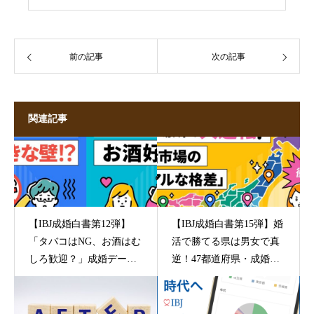
前の記事
次の記事
関連記事
【IBJ成婚白書第12弾】
【IBJ成婚白書第15弾】婚
「タバコはNG、お酒はむ
活で勝てる県は男女で真
しろ歓迎？」成婚データ
逆！47都道府県・成婚デ
が映す、嗜好品の本音
ータが映す“地域の素顔”