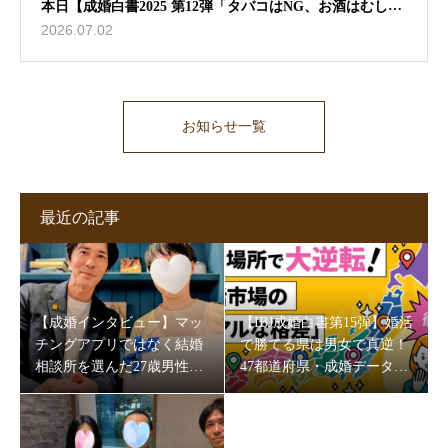
本日【成婚白書2025 第12弾「タバコはNG、お酒はむしろ
2026.07.02
歓迎？」】ブログ更新しました🖊
お知らせ一覧
最近の記事
【成婚インタビュー】マッ
【IBJ成婚白書第15弾】婚活
チングアプリではなく結婚
で勝てる県は男女で真逆！
相談所を選んだ27歳男性。
47都道府県・成婚データが
5か月半で成婚できた理由
映す“地域の素顔”
とは