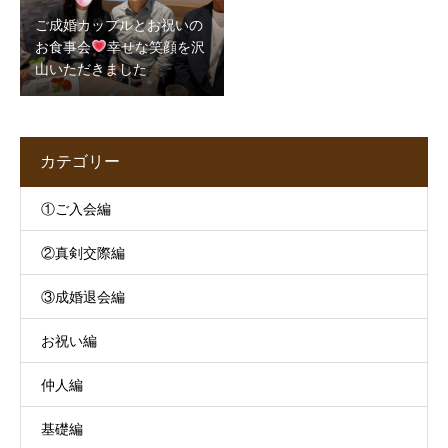
ご成婚カップルとお祝いの
お食事会
幸せな笑顔を沢
山いただきました
カテゴリー
①ご入会編
②真剣交際編
③成婚退会編
お祝い編
仲人編
基礎編