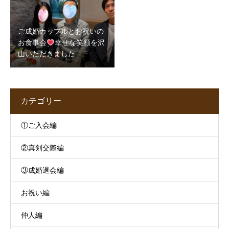
ご成婚カップルとお祝いの
お食事会
幸せな笑顔を沢
山いただきました
カテゴリー
①ご入会編
②真剣交際編
③成婚退会編
お祝い編
仲人編