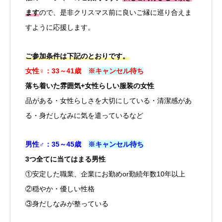
ます
ので、是非クリスマス前に良いご縁に巡り合えま
すように応援します。
ご参加条件は下記のとおりです。
女性♀
：
33～41歳
※キャンセル待ち
落ち着いた雰囲気+
女性らしい服装の女性
品がある・女性らしさを大切にしている・
清潔感があ
る・身だしなみに気を遣っているなど
男性♂：35～45歳
※キャンセル待ち
3つ全てに当てはまる男性
①安定した職業、企業にお勤めor勤続年数10年以上
②穏やか・優しい性格
③身だしなみが整っている