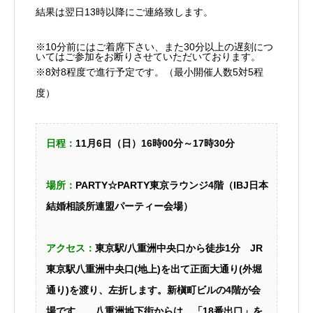
結果は翌日13時以降にご連絡致します。
※10分前にはご着席下さい、また30分以上の遅刻につ
いてはご参加をお断りさせていただいております。
※8対8程度で進行予定です。（最小開催人数5対5程
度）
日程：
11月6日（日）16時00分～17時30分
場所：
PARTY☆PARTY東京ラウンジ4階（IBJ日本
結婚相談所連盟パーティー会場）
アクセス：
東京駅/八重洲中央口から徒歩1分
JR
東京駅八重洲中央口(地上)を出て正面大通り(外堀
通り)を渡り、左折します。新槇町ビルの4階が会
場です。
八重洲地下街からは、「18番出口」を