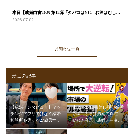
本日【成婚白書2025 第12弾「タバコはNG、お酒はむしろ
2026.07.02
歓迎？」】ブログ更新しました🖊
お知らせ一覧
最近の記事
【成婚インタビュー】マッ
【IBJ成婚白書第15弾】婚活
チングアプリではなく結婚
で勝てる県は男女で真逆！
相談所を選んだ27歳男性。
47都道府県・成婚データが
5か月半で成婚できた理由
映す“地域の素顔”
とは