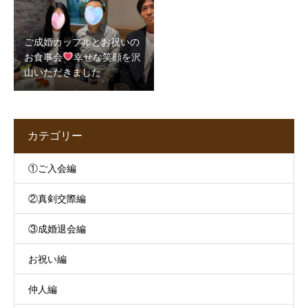
ご成婚カップルとお祝いの
お食事会
幸せな笑顔を沢
山いただきました
カテゴリー
①ご入会編
②真剣交際編
③成婚退会編
お祝い編
仲人編