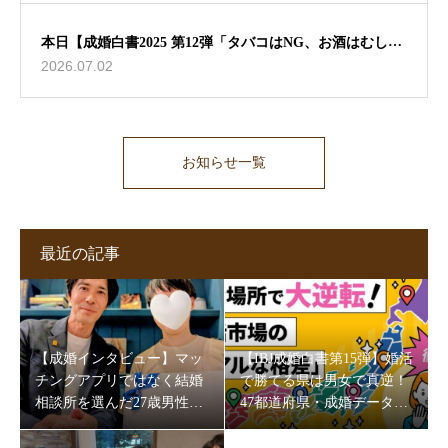
本日【成婚白書2025 第12弾「タバコはNG、お酒はむしろ
2026.07.02
歓迎？」】ブログ更新しました🖊
お知らせ一覧
最近の記事
【成婚インタビュー】マッ
【IBJ成婚白書第15弾】婚活
チングアプリではなく結婚
で勝てる県は男女で真逆！
相談所を選んだ27歳男性。
47都道府県・成婚データが
5か月半で成婚できた理由
映す“地域の素顔”
とは